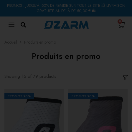
PROMOS : JUSQU'À -50% DE REMISE SUR TOUT LE SITE 💥 LIVRAISON
GRATUITE AU-DELÀ DE 50,00 € 🛍
0
Accueil
Produits en promo
Produits en promo
Showing
16
of
79
products
PROMOS
20%
PROMOS
20%