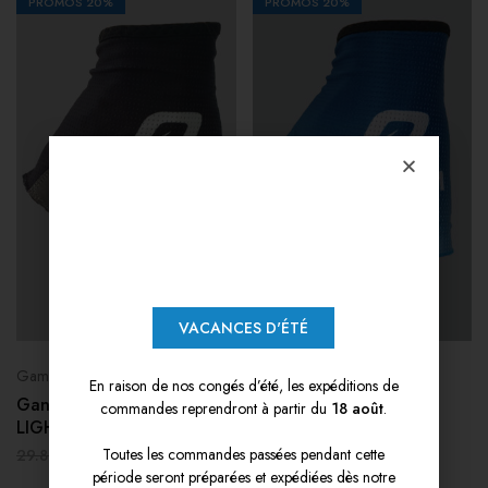
PROMOS
20%
PROMOS
20%
VACANCES D'ÉTÉ
Gammes Cyclisme
Gammes Cyclisme
En raison de nos congés d’été, les expéditions de
Gants été Black X-TREM
Gants été Navy Sky X-
commandes reprendront à partir du
18 août
.
LIGHT 2.22
TREM LIGHT 2.22
23.84
€
23.84
€
Toutes les commandes passées pendant cette
29.80
€
29.80
€
période seront préparées et expédiées dès notre