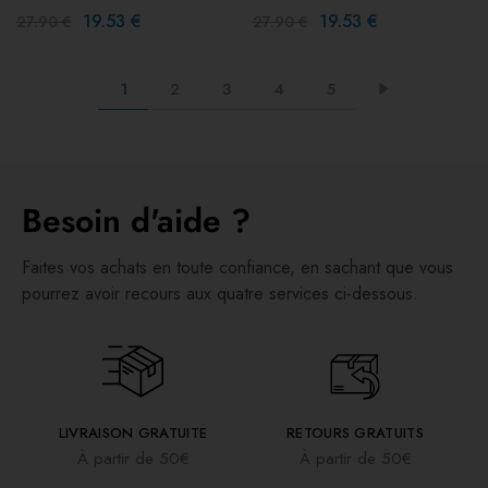
19.53
€
19.53
€
27.90
€
27.90
€
1
2
3
4
5
Besoin d'aide ?
Faites vos achats en toute confiance, en sachant que vous
pourrez avoir recours aux quatre services ci-dessous.
LIVRAISON GRATUITE
RETOURS GRATUITS
À partir de 50€
À partir de 50€