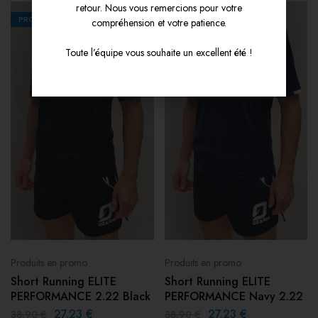
retour. Nous vous remercions pour votre
PROMOS
30%
PROMOS
30%
compréhension et votre patience.
Toute l’équipe vous souhaite un excellent été !
Produits en promo
Produits en promo
Short Running ELITE
Short Running ELITE
PERFORMANCE 2.22 Black
PERFORMANCE Navy 2.22
27.23
€
27.23
€
38.90
€
38.90
€