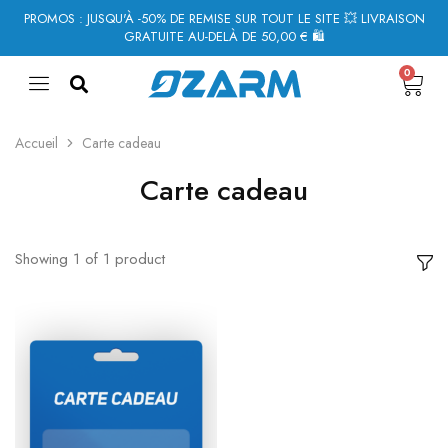
PROMOS : JUSQU'À -50% DE REMISE SUR TOUT LE SITE 💥 LIVRAISON
GRATUITE AU-DELÀ DE 50,00 € 🛍
0
Accueil
Carte cadeau
Carte cadeau
Showing
1
of
1
product