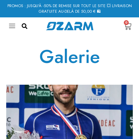
PROMOS : JUSQU'À -50% DE REMISE SUR TOUT LE SITE 💥 LIVRAISON
GRATUITE AU-DELÀ DE 50,00 € 🛍
0
Galerie