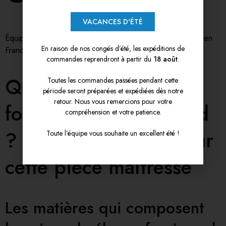
VACANCES D'ÉTÉ
Équipez-vous avec des produits haut de gamme imaginés en
En raison de nos congés d’été, les expéditions de
France pour une pratique idéale.
commandes reprendront à partir du
18 août
.
Quelles sont les
Toutes les commandes passées pendant cette
période seront préparées et expédiées dès notre
retour. Nous vous remercions pour votre
fonctions d’un cuissard
compréhension et votre patience.
? Apprenez-en plus sur
Toute l’équipe vous souhaite un excellent été !
cette pièce maîtresse
Les matières qui composent