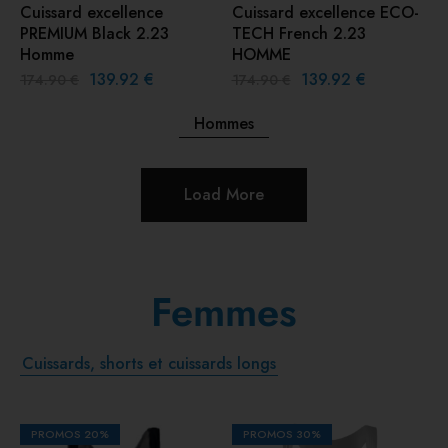
Cuissard excellence
Cuissard excellence ECO-
PREMIUM Black 2.23
TECH French 2.23
Homme
HOMME
139.92
€
139.92
€
174.90
€
174.90
€
Hommes
Load More
Femmes
Cuissards, shorts et cuissards longs
PROMOS
20%
PROMOS
30%