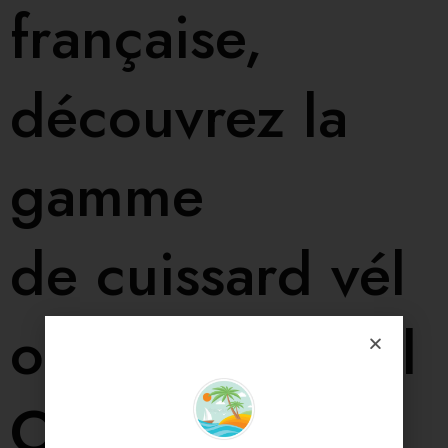
française,
découvrez la
gamme
de cuissard vél
o professionnel
OZARM