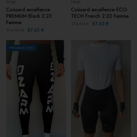
longs
longs
Cuissard excellence
Cuissard excellence ECO-
PREMIUM Black 2.23
TECH French 2.23 Femme
Femme
87.45
€
174.90
€
87.45
€
174.90
€
PROMOS
50%