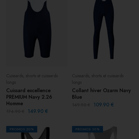
Cuissards, shorts et cuissards
Cuissards, shorts et cuissards
longs
longs
Cuissard excellence
Collant hiver Ozarm Navy
PREMIUM Navy 2.26
Blue
Homme
109.90
€
149.90
€
149.90
€
174.90
€
PROMOS
20%
PROMOS
30%