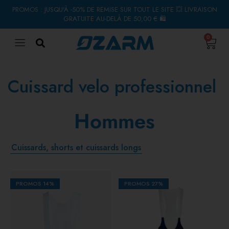
PROMOS : JUSQU'À -50% DE REMISE SUR TOUT LE SITE 💥 LIVRAISON
GRATUITE AU-DELÀ DE 50,00 € 🛍
0
Cuissard velo professionnel
Hommes
Cuissards, shorts et cuissards longs
PROMOS
14%
PROMOS
27%