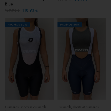
119.90
€
Blue
118.93
€
169.90
€
PROMOS
50%
PROMOS
50%
Cuissards, shorts et cuissards
Cuissards, shorts et cuissards