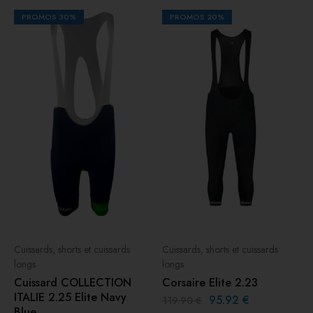
PROMOS
30%
PROMOS
20%
Cuissards, shorts et cuissards
Cuissards, shorts et cuissards
longs
longs
Cuissard COLLECTION
Corsaire Elite 2.23
ITALIE 2.25 Elite Navy
95.92
€
119.90
€
Blue