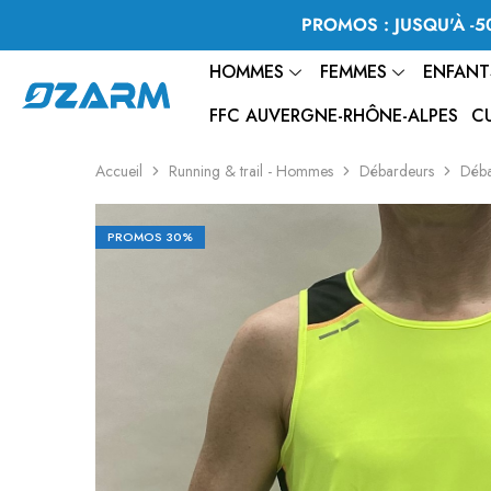
PROMOS : JUSQU'À -50
HOMMES
FEMMES
ENFANT
FFC AUVERGNE-RHÔNE-ALPES
C
Accueil
Running & trail - Hommes
Débardeurs
Déba
PROMOS
30%