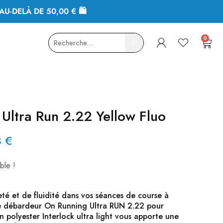
AU-DELÀ DE 50,00 € 🛍
0
🔎
Ultra Run 2.22 Yellow Fluo
3
€
ble !
eté et de fluidité dans vos séances de course à
le débardeur On Running Ultra RUN 2.22 pour
 polyester Interlock ultra light vous apporte une