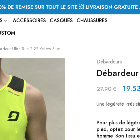
% DE REMISE SUR TOUT LE SITE 💥 LIVRAISON GRATUITE 
S
ACCESSOIRES
CASQUES
CHAUSSURES
USTOM
rdeur Ultra Run 2.22 Yellow Fluo
Débardeurs
Débardeur 
19.5
27.90
€
Une légèreté irrésisti
Pour plus de légèr
pied, optez pour 
homme. Son tissu en