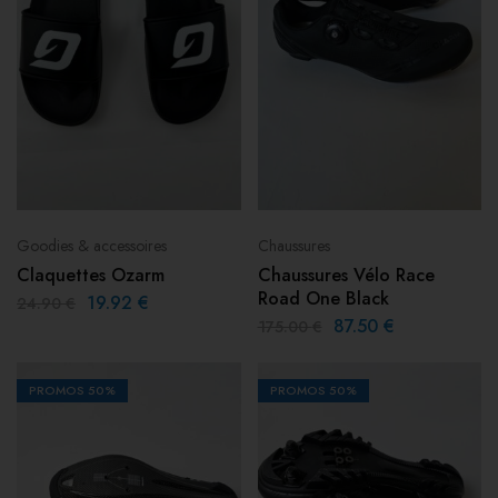
Goodies & accessoires
Chaussures
Claquettes Ozarm
Chaussures Vélo Race
Road One Black
19.92
€
24.90
€
87.50
€
175.00
€
PROMOS
50%
PROMOS
50%