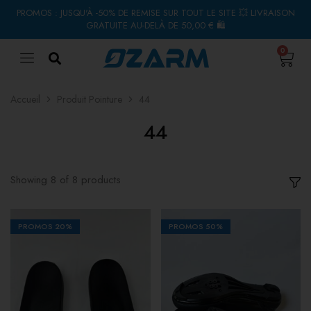
PROMOS : JUSQU'À -50% DE REMISE SUR TOUT LE SITE 💥 LIVRAISON
GRATUITE AU-DELÀ DE 50,00 € 🛍
0
Accueil
Produit Pointure
44
44
Showing
8
of
8
products
PROMOS
20%
PROMOS
50%