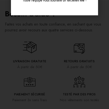
Toute l’équipe vous souhaite un excellent été !
Besoin d'aide ?
Faites vos achats en toute confiance, en sachant que vous
pourrez avoir recours aux quatre services ci-dessous.
LIVRAISON GRATUITE
RETOURS GRATUITS
À partir de 50€
À partir de 50€
PAIEMENT SÉCURISÉ
TESTÉ PAR DES PROS
Paiement 3x sans frais
Nos vêtements son testés