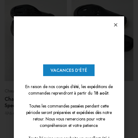
VACANCES D'ÉTÉ
En raison de nos congés d’été, les expéditions de
Chaussures
Chaussures
commandes reprendront à partir du
18 août
.
Chaussures Vélo Route
Chaussures Vélo Route
Speed Road Chameleon
Race Road Black
Toutes les commandes passées pendant cette
période seront préparées et expédiées dès notre
87.50
€
87.50
€
175.00
€
175.00
€
retour. Nous vous remercions pour votre
compréhension et votre patience.