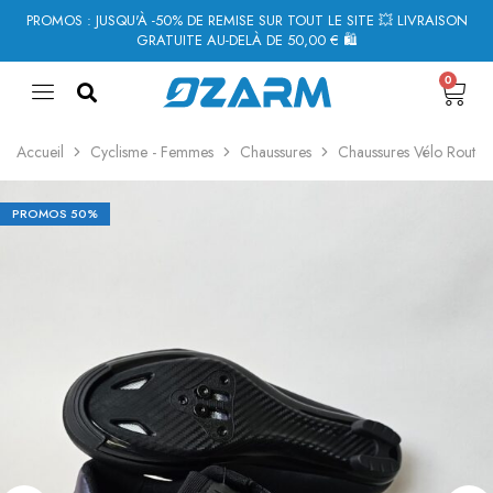
PROMOS : JUSQU'À -50% DE REMISE SUR TOUT LE SITE 💥 LIVRAISON
GRATUITE AU-DELÀ DE 50,00 € 🛍
0
Accueil
Cyclisme - Femmes
Chaussures
Chaussures Vélo Route 
PROMOS
50%