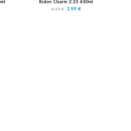
5ml
Bidon Ozarm 2.23 650ml
3.99
€
4.99
€