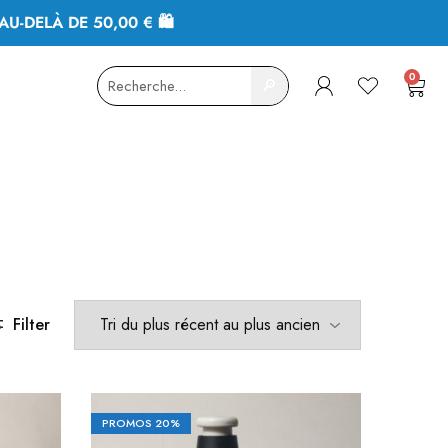
AU-DELÀ DE 50,00 € 🛍
0
🔎
Filter
PROMOS
20%