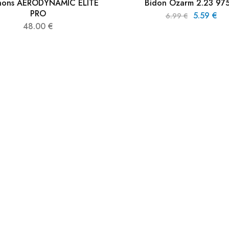
hons AERODYNAMIC ELITE
Bidon Ozarm 2.23 97
PRO
5.59
€
6.99
€
48.00
€