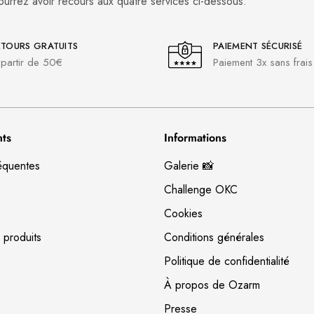
ourrez avoir recours aux quatre services ci-dessous.
ETOURS GRATUITS
PAIEMENT SÉCURISÉ
partir de 50€
Paiement 3x sans frais
nts
Informations
équentes
Galerie 📸
Challenge OKC
Cookies
 produits
Conditions générales
Politique de confidentialité
À propos de Ozarm
Presse