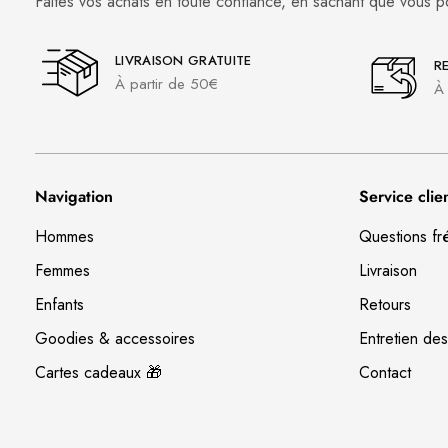
Faites vos achats en toute confiance, en sachant que vous p
LIVRAISON GRATUITE
R
À partir de 50€
À 
Navigation
Service clie
Hommes
Questions fr
Femmes
Livraison
Enfants
Retours
Goodies & accessoires
Entretien des
Cartes cadeaux 🎁
Contact