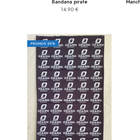
Bandana pirate
Manc
14.90
€
PROMOS
20%