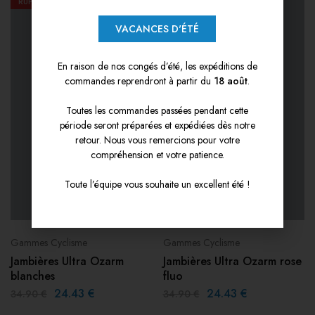
RUPTURE
PROMOS
30%
VACANCES D'ÉTÉ
En raison de nos congés d’été, les expéditions de
commandes reprendront à partir du
18 août
.
Toutes les commandes passées pendant cette
période seront préparées et expédiées dès notre
retour. Nous vous remercions pour votre
compréhension et votre patience.
Toute l’équipe vous souhaite un excellent été !
Gammes Cyclisme
Gammes Cyclisme
Jambières Ultra Ozarm
Jambières Ultra Ozarm rose
blanches
fluo
24.43
€
24.43
€
34.90
€
34.90
€