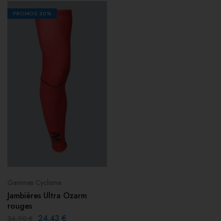
PROMOS
30%
Gammes Cyclisme
Jambières Ultra Ozarm
rouges
24.43
€
34.90
€