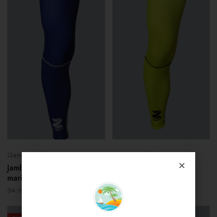
Gammes Cyclisme
Gammes Cyclisme
Jambières Ultra Ozarm Bleu
Jambières Ultra Ozarm
marine
jaune fluo
24.43
€
24.43
€
34.90
€
34.90
€