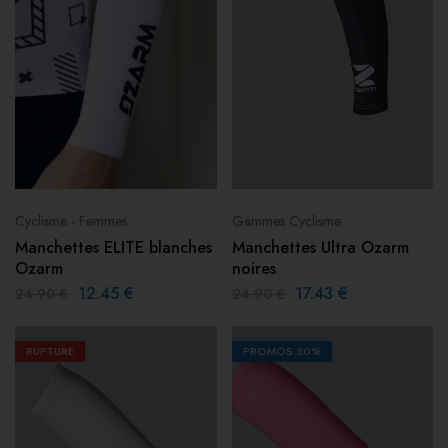
Cyclisme - Femmes
Gammes Cyclisme
Manchettes ELITE blanches
Manchettes Ultra Ozarm
Ozarm
noires
12.45
€
17.43
€
24.90
€
24.90
€
RUPTURE
PROMOS
30%