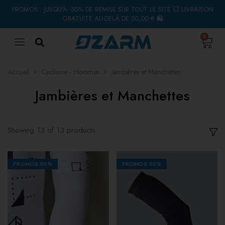
PROMOS : JUSQU'À -50% DE REMISE SUR TOUT LE SITE 💥 LIVRAISON
GRATUITE AU-DELÀ DE 50,00 € 🛍
0
Accueil
Cyclisme - Hommes
Jambières et Manchettes
Jambières et Manchettes
Showing
13
of
13
products
PROMOS
50%
PROMOS
30%