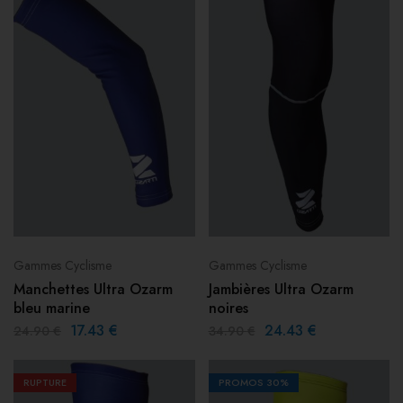
Gammes Cyclisme
Gammes Cyclisme
Manchettes Ultra Ozarm
Jambières Ultra Ozarm
bleu marine
noires
17.43
€
24.43
€
24.90
€
34.90
€
RUPTURE
PROMOS
30%