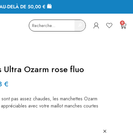
AU-DELÀ DE 50,00 € 🛍
0
🔎
 Ultra Ozarm rose fluo
43
€
 sont pas assez chaudes, les manchettes Ozarm
s appréciables avec votre maillot manches courtes