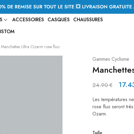
% DE REMISE SUR TOUT LE SITE 💥 LIVRAISON GRATUITE 
S
ACCESSOIRES
CASQUES
CHAUSSURES
USTOM
Manchettes Ultra Ozarm rose fluo
Gammes Cyclisme
Manchettes
17.
24.90
€
Les températures ne
rose fluo seront trè
Ozarm.
Taille