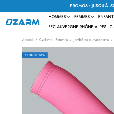
PROMOS : JUSQU'À -50
HOMMES
FEMMES
ENFANT
FFC AUVERGNE-RHÔNE-ALPES
C
Accueil
Cyclisme - Femmes
Jambières et Manchettes
PROMOS
30%