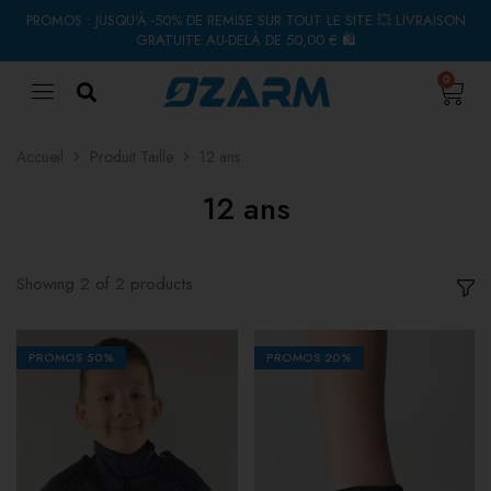
PROMOS : JUSQU'À -50% DE REMISE SUR TOUT LE SITE 💥 LIVRAISON
GRATUITE AU-DELÀ DE 50,00 € 🛍
0
Accueil
Produit Taille
12 ans
12 ans
Showing
2
of
2
products
PROMOS
50%
PROMOS
20%