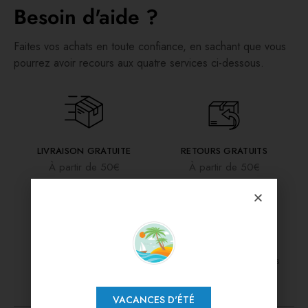
Besoin d'aide ?
Faites vos achats en toute confiance, en sachant que vous
pourrez avoir recours aux quatre services ci-dessous.
LIVRAISON GRATUITE
RETOURS GRATUITS
À partir de 50€
À partir de 50€
PAIEMENT SÉCURISÉ
TESTÉ PAR DES PROS
Paiement 3x sans frais
Nos vêtements son testés
VACANCES D'ÉTÉ