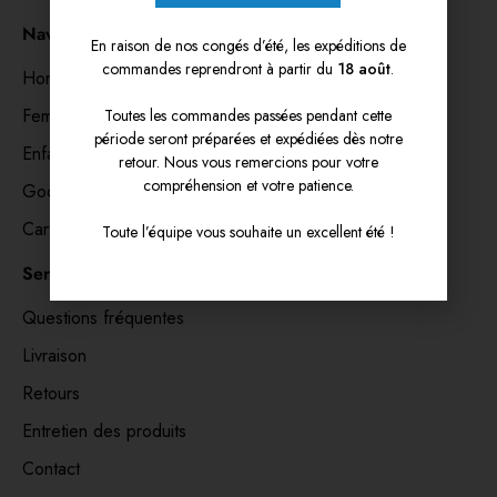
Navigation
En raison de nos congés d’été, les expéditions de
commandes reprendront à partir du
18 août
.
Hommes
Femmes
Toutes les commandes passées pendant cette
période seront préparées et expédiées dès notre
Enfants
retour. Nous vous remercions pour votre
compréhension et votre patience.
Goodies & accessoires
Cartes cadeaux 🎁
Toute l’équipe vous souhaite un excellent été !
Service clients
Questions fréquentes
Livraison
Retours
Entretien des produits
Contact