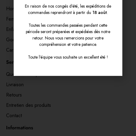
En raison de nos congés d’été, les expéditions de
Hommes
commandes reprendront à partir du
18 août
.
Femmes
Toutes les commandes passées pendant cette
Enfants
période seront préparées et expédiées dès notre
retour. Nous vous remercions pour votre
Goodies & accessoires
compréhension et votre patience.
Cartes cadeaux 🎁
Toute l’équipe vous souhaite un excellent été !
Service clients
Questions fréquentes
Livraison
Retours
Entretien des produits
Contact
Informations