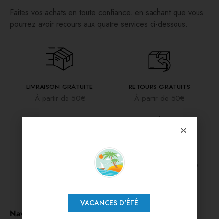
Faites vos achats en toute confiance, en sachant que vous
pourrez avoir recours aux quatre services ci-dessous.
LIVRAISON GRATUITE
RETOURS GRATUITS
À partir de 50€
À partir de 50€
PAIEMENT SÉCURISÉ
TESTÉ PAR DES PROS
Paiement 3x sans frais
Nos vêtements son testés
VACANCES D'ÉTÉ
Navigation