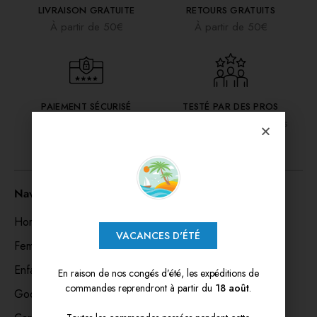
LIVRAISON GRATUITE
RETOURS GRATUITS
À partir de 50€
À partir de 50€
PAIEMENT SÉCURISÉ
TESTÉ PAR DES PROS
Paiement 3x sans frais
Nos vêtements son testés
Navigation
Hommes
VACANCES D'ÉTÉ
Femmes
Enfants
En raison de nos congés d’été, les expéditions de
commandes reprendront à partir du
18 août
.
Goodies & accessoires