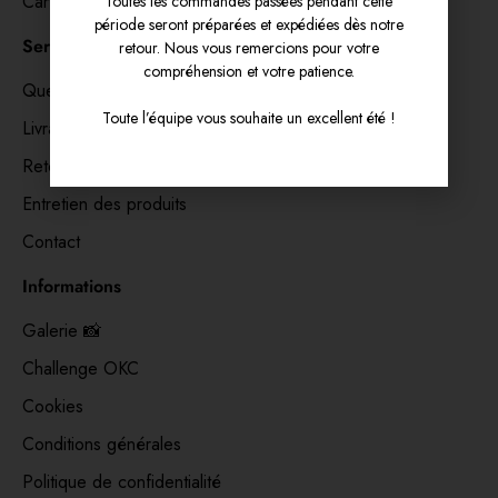
Cartes cadeaux 🎁
Toutes les commandes passées pendant cette
période seront préparées et expédiées dès notre
Service clients
retour. Nous vous remercions pour votre
compréhension et votre patience.
Questions fréquentes
Toute l’équipe vous souhaite un excellent été !
Livraison
Retours
Entretien des produits
Contact
Informations
Galerie 📸
Challenge OKC
Cookies
Conditions générales
Politique de confidentialité