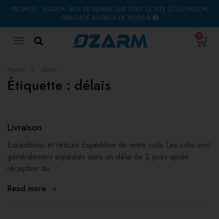
PROMOS : JUSQU'À -50% DE REMISE SUR TOUT LE SITE 💥 LIVRAISON
GRATUITE AU-DELÀ DE 50,00 € 🛍
0
Home
délais
Étiquette :
délais
Livraison
Expéditions et retours Expédition de votre colis Les colis sont
généralement expédiés dans un délai de 2 jours après
réception du…
Read more