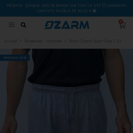
PROMOS : JUSQU'À -50% DE REMISE SUR TOUT LE SITE 💥 LIVRAISON
GRATUITE AU-DELÀ DE 50,00 € 🛍
0
Accueil
Streetwear - Hommes
Short Ozarm Sport Grey 2.23
PROMOS
30%