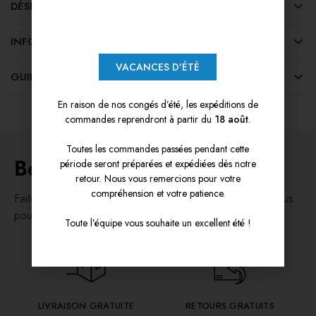
DÉSIGNATION DES MARCHANDISES
INFORMATIONS COMPLÉMENTAIRES
VACANCES D'ÉTÉ
GUIDE DES TAILLES
En raison de nos congés d’été, les expéditions de
commandes reprendront à partir du
18 août
.
Toutes les commandes passées pendant cette
Besoin d'aide ?
période seront préparées et expédiées dès notre
retour. Nous vous remercions pour votre
compréhension et votre patience.
Faites vos achats en toute confiance, en sachant que vous
pourrez avoir recours aux quatre services ci-dessous.
Toute l’équipe vous souhaite un excellent été !
LIVRAISON GRATUITE
RETOURS GRATUITS