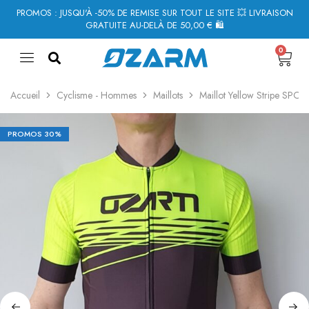
PROMOS : JUSQU'À -50% DE REMISE SUR TOUT LE SITE 💥 LIVRAISON
GRATUITE AU-DELÀ DE 50,00 € 🛍
0
Accueil
Cyclisme - Hommes
Maillots
Maillot Yellow Stripe SPO
PROMOS
30%