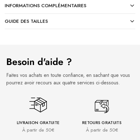
INFORMATIONS COMPLÉMENTAIRES
GUIDE DES TAILLES
VACANCES D'ÉTÉ
En raison de nos congés d’été, les expéditions de
commandes reprendront à partir du
18 août
.
Besoin d'aide ?
Toutes les commandes passées pendant cette
période seront préparées et expédiées dès notre
retour. Nous vous remercions pour votre
Faites vos achats en toute confiance, en sachant que vous
compréhension et votre patience.
pourrez avoir recours aux quatre services ci-dessous.
Toute l’équipe vous souhaite un excellent été !
LIVRAISON GRATUITE
RETOURS GRATUITS
À partir de 50€
À partir de 50€