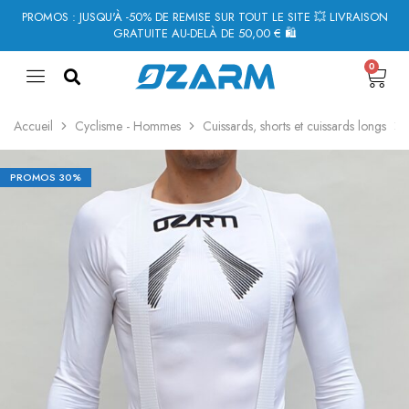
PROMOS : JUSQU'À -50% DE REMISE SUR TOUT LE SITE 💥 LIVRAISON
GRATUITE AU-DELÀ DE 50,00 € 🛍
0
Accueil
Cyclisme - Hommes
Cuissards, shorts et cuissards longs
PROMOS
30%