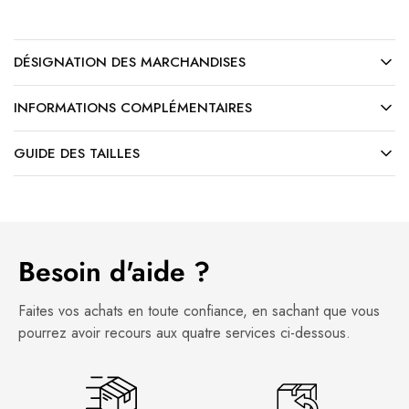
DÉSIGNATION DES MARCHANDISES
INFORMATIONS COMPLÉMENTAIRES
VACANCES D'ÉTÉ
GUIDE DES TAILLES
En raison de nos congés d’été, les expéditions de
commandes reprendront à partir du
18 août
.
Toutes les commandes passées pendant cette
période seront préparées et expédiées dès notre
retour. Nous vous remercions pour votre
Besoin d'aide ?
compréhension et votre patience.
Faites vos achats en toute confiance, en sachant que vous
Toute l’équipe vous souhaite un excellent été !
pourrez avoir recours aux quatre services ci-dessous.