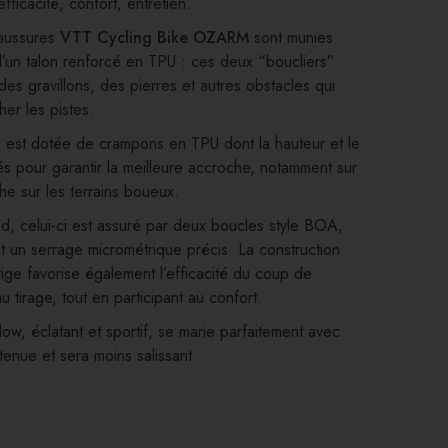
fficacité, confort, entretien.
haussures
VTT Cycling Bike OZARM
sont munies
d’un talon renforcé en TPU : ces deux “boucliers”
des gravillons, des pierres et autres obstacles qui
her les pistes.
e est dotée de crampons en TPU dont la hauteur et le
és pour garantir la meilleure accroche, notamment sur
he sur les terrains boueux.
d, celui-ci est assuré par deux boucles style BOA,
t un serrage micrométrique précis. La construction
ige favorise également l’efficacité du coup de
 tirage, tout en participant au confort.
low, éclatant et sportif, se marie parfaitement avec
tenue et sera moins salissant.