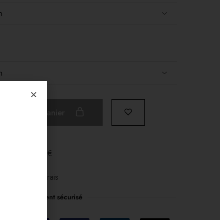
Ajouter Au Panier
e à partir de 50€
e en 3x sans frais
Paiement sécurisé