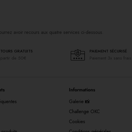
ourrez avoir recours aux quatre services ci-dessous.
ETOURS GRATUITS
PAIEMENT SÉCURISÉ
partir de 50€
Paiement 3x sans frais
nts
Informations
équentes
Galerie 📸
Challenge OKC
Cookies
 produits
Conditions générales