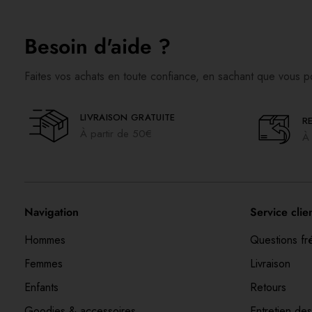
Besoin d'aide ?
Faites vos achats en toute confiance, en sachant que vous p
LIVRAISON GRATUITE
R
À partir de 50€
À 
Navigation
Service clie
Hommes
Questions fr
Femmes
Livraison
Enfants
Retours
Goodies & accessoires
Entretien des