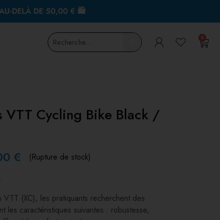
AU-DELÀ DE 50,00 € 🛍
0
🔎
 VTT Cycling Bike Black /
00
€
(Rupture de stock)
t
VTT (XC), les pratiquants recherchent des
 les caractéristiques suivantes : robustesse,