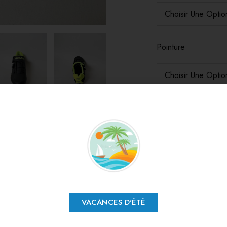
Pointure
1
Livraison gratuit
Retours gratuits
Paiement possibl
VACANCES D'ÉTÉ