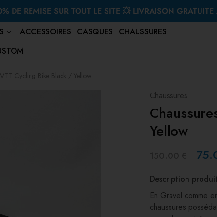
% DE REMISE SUR TOUT LE SITE 💥 LIVRAISON GRATUITE 
S
ACCESSOIRES
CASQUES
CHAUSSURES
USTOM
VTT Cycling Bike Black / Yellow
Chaussures
Chaussures
Yellow
75.
150.00
€
Description produi
En Gravel comme en 
chaussures possédant