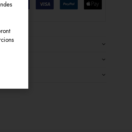
andes
ront
rcions
archandises
lémentaires