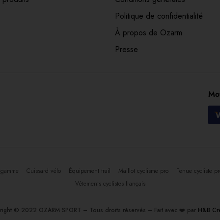
Politique de confidentialité
À propos de Ozarm
Presse
Mo
de gamme
Cuissard vélo
Équipement trail
Maillot cyclisme pro
Tenue cycliste pr
Vêtements cyclistes français
ight © 2022 OZARM SPORT – Tous droits réservés – Fait avec ❤️ par
H&B Cré