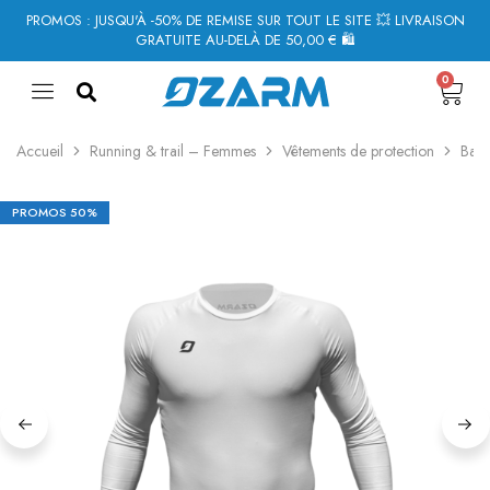
PROMOS : JUSQU'À -50% DE REMISE SUR TOUT LE SITE 💥 LIVRAISON
GRATUITE AU-DELÀ DE 50,00 € 🛍
0
Accueil
Running & trail – Femmes
Vêtements de protection
Base
PROMOS
50%