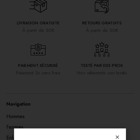
LIVRAISON GRATUITE
RETOURS GRATUITS
À partir de 50€
À partir de 50€
PAIEMENT SÉCURISÉ
TESTÉ PAR DES PROS
Paiement 3x sans frais
Nos vêtements son testés
Navigation
Hommes
Femmes
Enfants