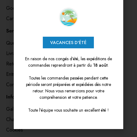
Goodies & accessoires
Cartes cadeaux 🎁
Service clients
VACANCES D'ÉTÉ
Questions fréquentes
Livraison
En raison de nos congés d’été, les expéditions de
Retours
commandes reprendront à partir du
18 août
.
Entretien des produits
Toutes les commandes passées pendant cette
Contact
période seront préparées et expédiées dès notre
retour. Nous vous remercions pour votre
Informations
compréhension et votre patience.
Galerie 📸
Toute l’équipe vous souhaite un excellent été !
Challenge OKC
Cookies