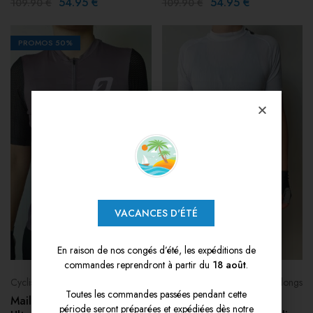
54.95
€
54.95
€
109.90
€
109.90
€
PROMOS
50%
VACANCES D'ÉTÉ
En raison de nos congés d’été, les expéditions de
commandes reprendront à partir du
18 août
.
Cyclisme - Femmes
Cuissards, shorts et cuissards longs
Toutes les commandes passées pendant cette
Maillot Femme Gregario
Cuissard femme sans
période seront préparées et expédiées dès notre