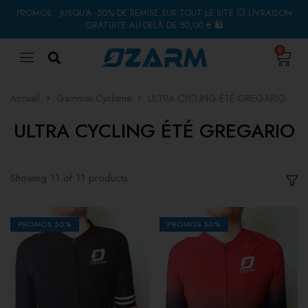
PROMOS : JUSQU'À -50% DE REMISE SUR TOUT LE SITE 💥 LIVRAISON
GRATUITE AU-DELÀ DE 50,00 € 🛍
0
Accueil
Gammes Cyclisme
ULTRA CYCLING ÉTÉ GREGARIO
ULTRA CYCLING ÉTÉ GREGARIO
Showing
11
of
11
products
PROMOS
50%
PROMOS
50%